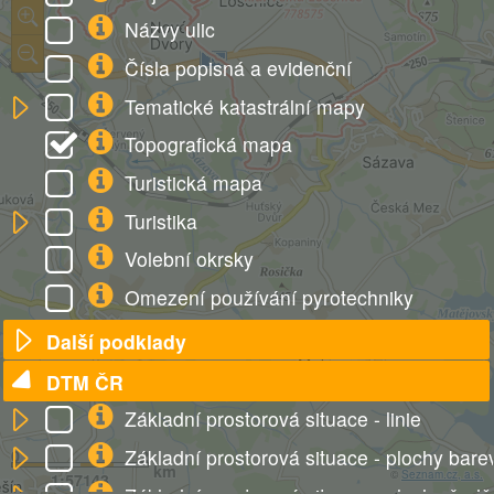
Názvy ulic
Čísla popisná a evidenční
Tematické katastrální mapy
Topografická mapa
Turistická mapa
Turistika
Volební okrsky
Omezení používání pyrotechniky
Další podklady
DTM ČR
Základní prostorová situace - linie
Základní prostorová situace - plochy bare
0
2
km
©
Seznam.cz, a.s.
1:57143