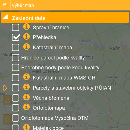
Výběr map
Přihlásit
Nabídka
Základní data
Správní hranice
Přehledka
Katastrální mapa
Hranice parcel podle kvality
Podrobné body podle kodu kvality
Katastrální mapa WMS ČR
Parcely a stavební objekty RÚIAN
Věcná břemena
Ortofotomapa
Ortofotomapa Vysočina DTM
Majetek obce